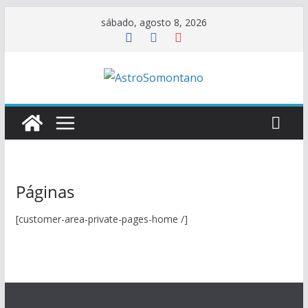
Saltar
sábado, agosto 8, 2026
al
contenido
Páginas
[customer-area-private-pages-home /]