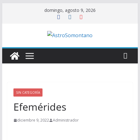
Saltar
domingo, agosto 9, 2026
al
contenido
SIN CATEGORÍA
Efemérides
diciembre 9, 2022
Administrador