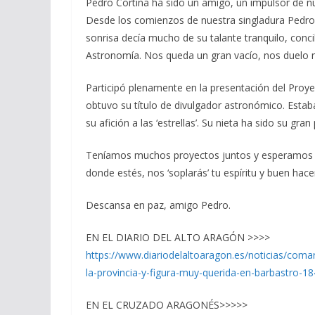
Pedro Cortina ha sido un amigo, un impulsor de n
Desde los comienzos de nuestra singladura Pedro
sonrisa decía mucho de su talante tranquilo, conci
Astronomía. Nos queda un gran vacío, nos duelo 
Participó plenamente en la presentación del Pro
obtuvo su título de divulgador astronómico. Esta
su afición a las ‘estrellas’. Su nieta ha sido su gran
Teníamos muchos proyectos juntos y esperamos cu
donde estés, nos ‘soplarás’ tu espíritu y buen hace
Descansa en paz, amigo Pedro.
EN EL DIARIO DEL ALTO ARAGÓN >>>>
https://www.diariodelaltoaragon.es/noticias/comar
la-provincia-y-figura-muy-querida-en-barbastro-1
EN EL CRUZADO ARAGONÉS>>>>>