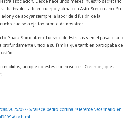
uestra asociación. Desde hace unos meses, nuestro secretario.
 se ha involucrado en cuerpo y alma con AstroSomontano. Su
liador y de apoyar siempre la labor de difusión de la
mucho que se aleje tan pronto de nosotros.
yecto Guara-Somontano Turismo de Estrellas y en el pasado año
ba profundamente unido a su familia que también participaba de
 pasión.
mplirlos, aunque no estés con nosotros. Creemos, que allí
r.
cas/2025/08/25/fallece-pedro-cortina-referente-veterinario-en-
849099-daa.html