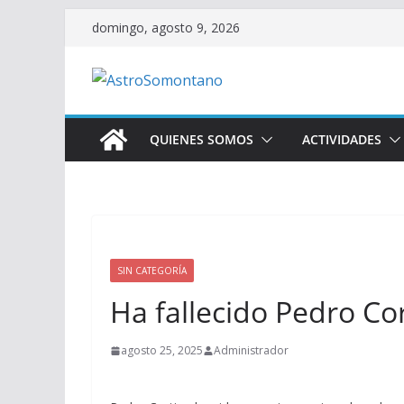
Saltar
domingo, agosto 9, 2026
al
contenido
QUIENES SOMOS
ACTIVIDADES
SIN CATEGORÍA
Ha fallecido Pedro Co
agosto 25, 2025
Administrador