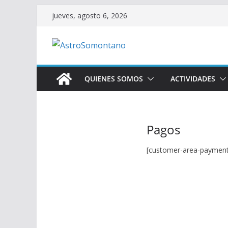
Saltar
jueves, agosto 6, 2026
al
contenido
QUIENES SOMOS
ACTIVIDADES
Pagos
[customer-area-paymen