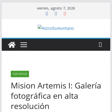
Saltar
viernes, agosto 7, 2026
al
contenido
TOP FOTOS
Mision Artemis I: Galería
fotográfica en alta
resolución