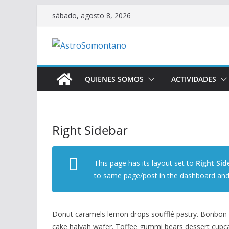
Saltar
sábado, agosto 8, 2026
al
contenido
QUIENES SOMOS
ACTIVIDADES
Right Sidebar
This page has its layout set to
Right Sid
to same page/post in the dashboard and 
Donut caramels lemon drops soufflé pastry. Bonbon t
cake halvah wafer. Toffee gummi bears dessert cupcak