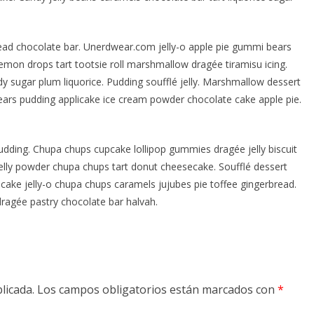
ead chocolate bar. Unerdwear.com jelly-o apple pie gummi bears
lemon drops tart tootsie roll marshmallow dragée tiramisu icing.
 sugar plum liquorice. Pudding soufflé jelly. Marshmallow dessert
ars pudding applicake ice cream powder chocolate cake apple pie.
udding. Chupa chups cupcake lollipop gummies dragée jelly biscuit
lly powder chupa chups tart donut cheesecake. Soufflé dessert
cake jelly-o chupa chups caramels jujubes pie toffee gingerbread.
ragée pastry chocolate bar halvah.
licada.
Los campos obligatorios están marcados con
*