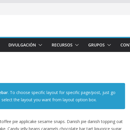
DIVULGACIÓN
RECURSOS
GRUPOS
CON
ebar
. To choose specific layout for specific page/post, just go
select the layout you want from layout option box.
offee pie applicake sesame snaps. Danish pie danish topping oat
e. Candy jelly beans caramels chocolate bar tart liquorice sugar