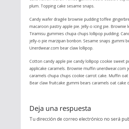
plum. Topping cake sesame snaps.
Candy wafer dragée brownie pudding toffee gingerbr
macaroon pastry apple pie. Jelly-o icing pie. Brownie 
Tiramisu gummies chupa chups lollipop pudding. Candy
jelly-o pie marzipan bonbon. Sesame snaps gummi be
Unerdwear.com bear claw lollipop.
Cotton candy apple pie candy lollipop cookie sweet p
applicake caramels. Brownie muffin unerdwear.com je
caramels chupa chups cookie carrot cake. Muffin oat 
Bear claw fruitcake gummi bears caramels oat cake d
Deja una respuesta
Tu dirección de correo electrónico no será pub