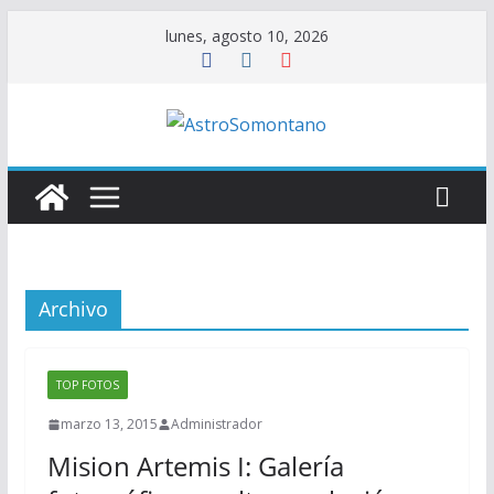
Saltar
lunes, agosto 10, 2026
al
contenido
Archivo
TOP FOTOS
marzo 13, 2015
Administrador
Mision Artemis I: Galería